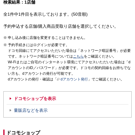
検索結果：1店舗
全1件中1件目を表示しております。(50音順)
予約申込する店舗/購入商品受取り店舗を選択してください。
申し込み後に店舗を変更することはできません。
予約手続きにはログインが必要です。
ドコモ回線にてアクセスいただいた場合は「ネットワーク暗証番号」が必要
です。ネットワーク暗証番号については
こちら
をご確認ください。
Wi-Fiまたはご自宅のインターネット環境にてアクセスいただいた場合は「d
アカウントのID／パスワード」が必要です。ドコモの契約回線をお持ちでな
い方も、dアカウントの発行が可能です。
dアカウントの発行・確認は「
dアカウント発行
」でご確認ください。
ドコモショップを表示
量販店などを表示
ドコモショップ