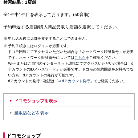
検索結果：1店舗
全1件中1件目を表示しております。(50音順)
予約申込する店舗/購入商品受取り店舗を選択してください。
申し込み後に店舗を変更することはできません。
予約手続きにはログインが必要です。
ドコモ回線にてアクセスいただいた場合は「ネットワーク暗証番号」が必要
です。ネットワーク暗証番号については
こちら
をご確認ください。
Wi-Fiまたはご自宅のインターネット環境にてアクセスいただいた場合は「d
アカウントのID／パスワード」が必要です。ドコモの契約回線をお持ちでな
い方も、dアカウントの発行が可能です。
dアカウントの発行・確認は「
dアカウント発行
」でご確認ください。
ドコモショップを表示
量販店などを表示
ドコモショップ