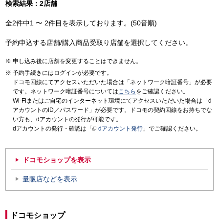
検索結果：2店舗
全2件中1 〜 2件目を表示しております。(50音順)
予約申込する店舗/購入商品受取り店舗を選択してください。
申し込み後に店舗を変更することはできません。
予約手続きにはログインが必要です。
ドコモ回線にてアクセスいただいた場合は「ネットワーク暗証番号」が必要
です。ネットワーク暗証番号については
こちら
をご確認ください。
Wi-Fiまたはご自宅のインターネット環境にてアクセスいただいた場合は「d
アカウントのID／パスワード」が必要です。ドコモの契約回線をお持ちでな
い方も、dアカウントの発行が可能です。
dアカウントの発行・確認は「
dアカウント発行
」でご確認ください。
ドコモショップを表示
量販店などを表示
ドコモショップ