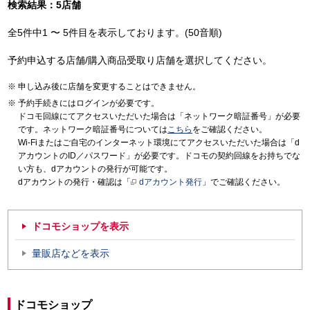
検索結果：5店舗
全5件中1 〜 5件目を表示しております。(50音順)
予約申込する店舗/購入商品受取り店舗を選択してください。
申し込み後に店舗を変更することはできません。
予約手続きにはログインが必要です。
ドコモ回線にてアクセスいただいた場合は「ネットワーク暗証番号」が必要
です。ネットワーク暗証番号については
こちら
をご確認ください。
Wi-Fiまたはご自宅のインターネット環境にてアクセスいただいた場合は「d
アカウントのID／パスワード」が必要です。ドコモの契約回線をお持ちでな
い方も、dアカウントの発行が可能です。
dアカウントの発行・確認は「
dアカウント発行
」でご確認ください。
ドコモショップを表示
量販店などを表示
ドコモショップ