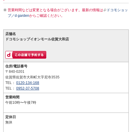
営業時間などは変更となる場合がございます。最新の情報は
ドコモショッ
プ／d garden
からご確認ください。
店舗名
ドコモショップイオンモール佐賀大和店
住所/電話番号
〒840-0201
佐賀県佐賀市大和町大字尼寺3535
TEL：
0120-134-168
TEL：
0952-37-5708
営業時間
午前10時〜午後7時
定休日
無休