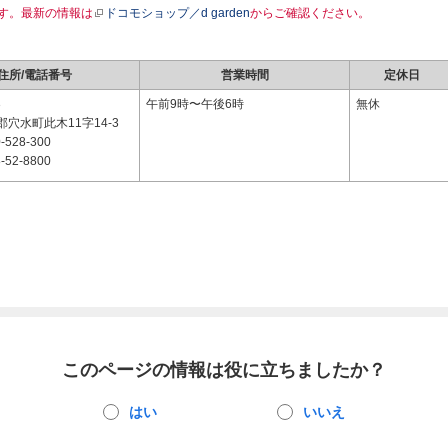
す。最新の情報は
ドコモショップ／d garden
からご確認ください。
住所/電話番号
営業時間
定休日
3
午前9時〜午後6時
無休
穴水町此木11字14-3
-528-300
-52-8800
このページの情報は役に立ちましたか？
はい
いいえ