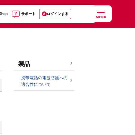
 Shop
サポート
ログインする
MENU
製品
携帯電話の電波防護への
適合性について