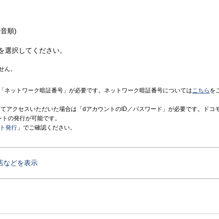
音順)
を選択してください。
せん。
「ネットワーク暗証番号」が必要です。ネットワーク暗証番号については
こちら
を
境にてアクセスいただいた場合は「dアカウントのID／パスワード」が必要です。ドコ
ントの発行が可能です。
ント発行
」でご確認ください。
店などを表示