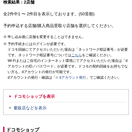
検索結果：2店舗
全2件中1 〜 2件目を表示しております。(50音順)
予約申込する店舗/購入商品受取り店舗を選択してください。
申し込み後に店舗を変更することはできません。
予約手続きにはログインが必要です。
ドコモ回線にてアクセスいただいた場合は「ネットワーク暗証番号」が必要
です。ネットワーク暗証番号については
こちら
をご確認ください。
Wi-Fiまたはご自宅のインターネット環境にてアクセスいただいた場合は「d
アカウントのID／パスワード」が必要です。ドコモの契約回線をお持ちでな
い方も、dアカウントの発行が可能です。
dアカウントの発行・確認は「
dアカウント発行
」でご確認ください。
ドコモショップを表示
量販店などを表示
ドコモショップ