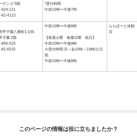
ーデンズ 5階
*受付時間
-624-121
午前10時〜午後7時
-62-4123
8
午前10時〜午後8時
ららぽーと休館
甲子園八番町1-100
日
甲子園 2階
【毎週土曜 毎週日曜 祝日】
-866-525
午前10時〜午後9時
-81-6525
※受付時間:月～金10時～19時/土日
祝
午前10時〜午後8時
このページの情報は役に立ちましたか？