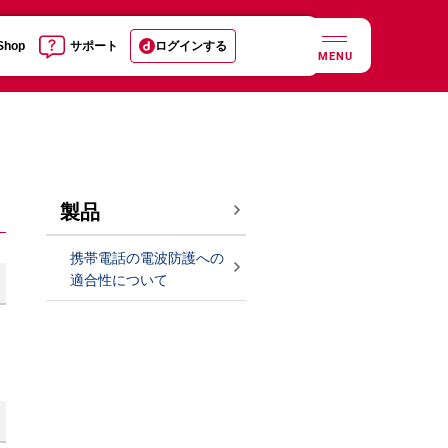
 Shop
サポート
ログインする
MENU
製品
携帯電話の電波防護への
適合性について