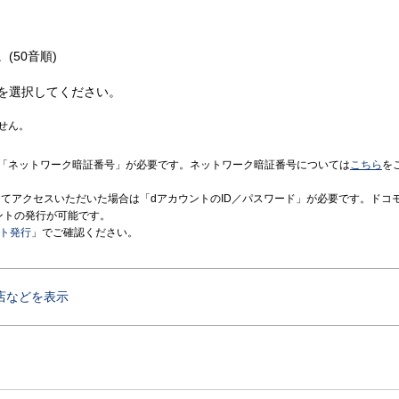
(50音順)
を選択してください。
せん。
「ネットワーク暗証番号」が必要です。ネットワーク暗証番号については
こちら
を
境にてアクセスいただいた場合は「dアカウントのID／パスワード」が必要です。ドコ
ントの発行が可能です。
ント発行
」でご確認ください。
店などを表示