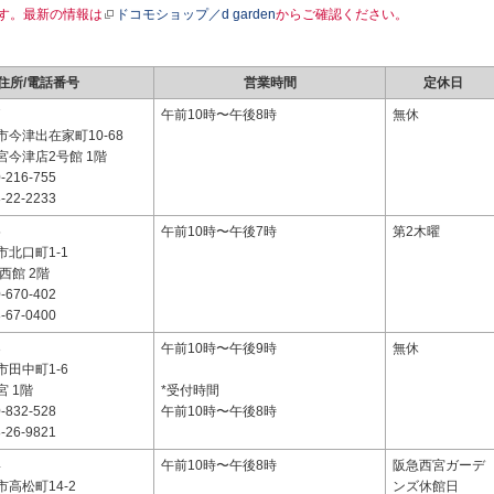
す。最新の情報は
ドコモショップ／d garden
からご確認ください。
住所/電話番号
営業時間
定休日
7
午前10時〜午後8時
無休
今津出在家町10-68
宮今津店2号館 1階
-216-755
-22-2233
5
午前10時〜午後7時
第2木曜
北口町1-1
西館 2階
-670-402
-67-0400
3
午前10時〜午後9時
無休
田中町1-6
 1階
*受付時間
-832-528
午前10時〜午後8時
-26-9821
4
午前10時〜午後8時
阪急西宮ガーデ
高松町14-2
ンズ休館日