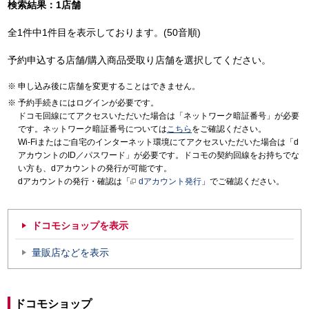
検索結果：1店舗
全1件中1件目を表示しております。(50音順)
予約申込する店舗/購入商品受取り店舗を選択してください。
申し込み後に店舗を変更することはできません。
予約手続きにはログインが必要です。
ドコモ回線にてアクセスいただいた場合は「ネットワーク暗証番号」が必要
です。ネットワーク暗証番号については
こちら
をご確認ください。
Wi-Fiまたはご自宅のインターネット環境にてアクセスいただいた場合は「d
アカウントのID／パスワード」が必要です。ドコモの契約回線をお持ちでな
い方も、dアカウントの発行が可能です。
dアカウントの発行・確認は「
dアカウント発行
」でご確認ください。
ドコモショップを表示
量販店などを表示
ドコモショップ