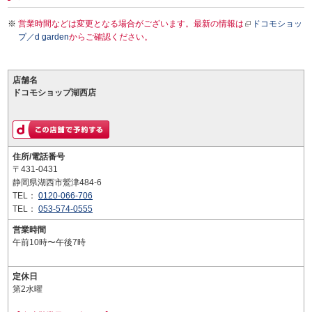
営業時間などは変更となる場合がございます。最新の情報は
ドコモショッ
プ／d garden
からご確認ください。
店舗名
ドコモショップ湖西店
住所/電話番号
〒431-0431
静岡県湖西市鷲津484-6
TEL：
0120-066-706
TEL：
053-574-0555
営業時間
午前10時〜午後7時
定休日
第2水曜