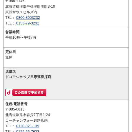
〒086-1146
北海道標津郡中標津町南町3-10
東武サウスヒルズ内
TEL：
0800-8003232
TEL：
0153-79-3232
営業時間
午前10時〜午後7時
定休日
無休
店舗名
ドコモショップ日専連春採店
住所/電話番号
〒085-0813
北海道釧路市春採7丁目1-24
コーチャンフォー釧路店内
TEL：
0120-021-139
TEL：
0154-65-7622