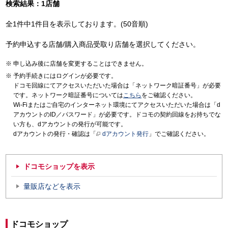
検索結果：1店舗
全1件中1件目を表示しております。(50音順)
予約申込する店舗/購入商品受取り店舗を選択してください。
申し込み後に店舗を変更することはできません。
予約手続きにはログインが必要です。
ドコモ回線にてアクセスいただいた場合は「ネットワーク暗証番号」が必要
です。ネットワーク暗証番号については
こちら
をご確認ください。
Wi-Fiまたはご自宅のインターネット環境にてアクセスいただいた場合は「d
アカウントのID／パスワード」が必要です。ドコモの契約回線をお持ちでな
い方も、dアカウントの発行が可能です。
dアカウントの発行・確認は「
dアカウント発行
」でご確認ください。
ドコモショップを表示
量販店などを表示
ドコモショップ