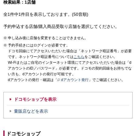
検索結果：1店舗
全1件中1件目を表示しております。(50音順)
予約申込する店舗/購入商品受取り店舗を選択してください。
申し込み後に店舗を変更することはできません。
予約手続きにはログインが必要です。
ドコモ回線にてアクセスいただいた場合は「ネットワーク暗証番号」が必要
です。ネットワーク暗証番号については
こちら
をご確認ください。
Wi-Fiまたはご自宅のインターネット環境にてアクセスいただいた場合は「d
アカウントのID／パスワード」が必要です。ドコモの契約回線をお持ちでな
い方も、dアカウントの発行が可能です。
dアカウントの発行・確認は「
dアカウント発行
」でご確認ください。
ドコモショップを表示
量販店などを表示
ドコモショップ