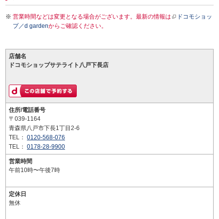
営業時間などは変更となる場合がございます。最新の情報は
ドコモショッ
プ／d garden
からご確認ください。
店舗名
ドコモショップサテライト八戸下長店
住所/電話番号
〒039-1164
青森県八戸市下長1丁目2-6
TEL：
0120-568-076
TEL：
0178-28-9900
営業時間
午前10時〜午後7時
定休日
無休