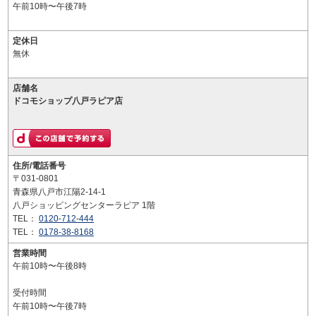
午前10時〜午後7時
定休日
無休
店舗名
ドコモショップ八戸ラピア店
住所/電話番号
〒031-0801
青森県八戸市江陽2-14-1
八戸ショッピングセンターラピア 1階
TEL：
0120-712-444
TEL：
0178-38-8168
営業時間
午前10時〜午後8時
受付時間
午前10時〜午後7時