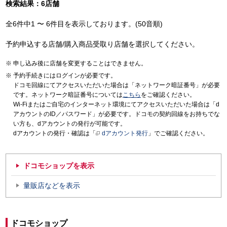
検索結果：6店舗
全6件中1 〜 6件目を表示しております。(50音順)
予約申込する店舗/購入商品受取り店舗を選択してください。
申し込み後に店舗を変更することはできません。
予約手続きにはログインが必要です。
ドコモ回線にてアクセスいただいた場合は「ネットワーク暗証番号」が必要
です。ネットワーク暗証番号については
こちら
をご確認ください。
Wi-Fiまたはご自宅のインターネット環境にてアクセスいただいた場合は「d
アカウントのID／パスワード」が必要です。ドコモの契約回線をお持ちでな
い方も、dアカウントの発行が可能です。
dアカウントの発行・確認は「
dアカウント発行
」でご確認ください。
ドコモショップを表示
量販店などを表示
ドコモショップ