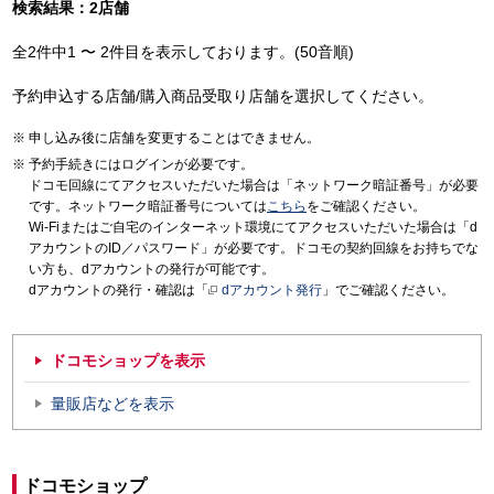
検索結果：2店舗
全2件中1 〜 2件目を表示しております。(50音順)
予約申込する店舗/購入商品受取り店舗を選択してください。
申し込み後に店舗を変更することはできません。
予約手続きにはログインが必要です。
ドコモ回線にてアクセスいただいた場合は「ネットワーク暗証番号」が必要
です。ネットワーク暗証番号については
こちら
をご確認ください。
Wi-Fiまたはご自宅のインターネット環境にてアクセスいただいた場合は「d
アカウントのID／パスワード」が必要です。ドコモの契約回線をお持ちでな
い方も、dアカウントの発行が可能です。
dアカウントの発行・確認は「
dアカウント発行
」でご確認ください。
ドコモショップを表示
量販店などを表示
ドコモショップ