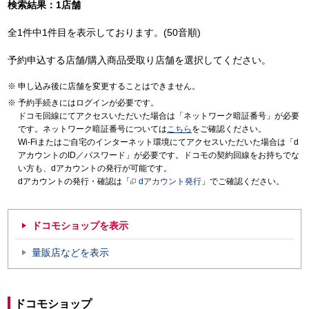
検索結果：1店舗
全1件中1件目を表示しております。(50音順)
予約申込する店舗/購入商品受取り店舗を選択してください。
申し込み後に店舗を変更することはできません。
予約手続きにはログインが必要です。
ドコモ回線にてアクセスいただいた場合は「ネットワーク暗証番号」が必要
です。ネットワーク暗証番号については
こちら
をご確認ください。
Wi-Fiまたはご自宅のインターネット環境にてアクセスいただいた場合は「d
アカウントのID／パスワード」が必要です。ドコモの契約回線をお持ちでな
い方も、dアカウントの発行が可能です。
dアカウントの発行・確認は「
dアカウント発行
」でご確認ください。
ドコモショップを表示
量販店などを表示
ドコモショップ