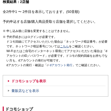
検索結果：2店舗
全2件中1 〜 2件目を表示しております。(50音順)
予約申込する店舗/購入商品受取り店舗を選択してください。
申し込み後に店舗を変更することはできません。
予約手続きにはログインが必要です。
ドコモ回線にてアクセスいただいた場合は「ネットワーク暗証番号」が必要
です。ネットワーク暗証番号については
こちら
をご確認ください。
Wi-Fiまたはご自宅のインターネット環境にてアクセスいただいた場合は「d
アカウントのID／パスワード」が必要です。ドコモの契約回線をお持ちでな
い方も、dアカウントの発行が可能です。
dアカウントの発行・確認は「
dアカウント発行
」でご確認ください。
ドコモショップを表示
量販店などを表示
ドコモショップ