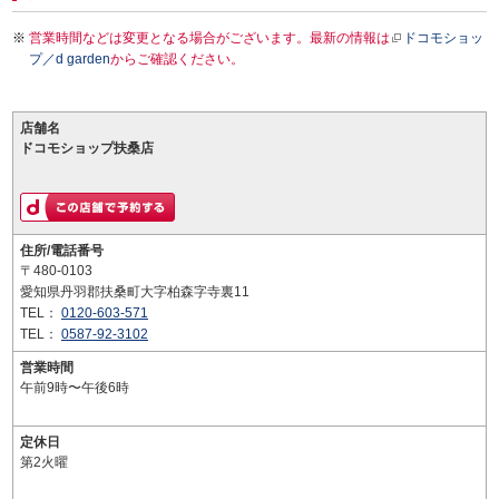
営業時間などは変更となる場合がございます。最新の情報は
ドコモショッ
プ／d garden
からご確認ください。
店舗名
ドコモショップ扶桑店
住所/電話番号
〒480-0103
愛知県丹羽郡扶桑町大字柏森字寺裏11
TEL：
0120-603-571
TEL：
0587-92-3102
営業時間
午前9時〜午後6時
定休日
第2火曜