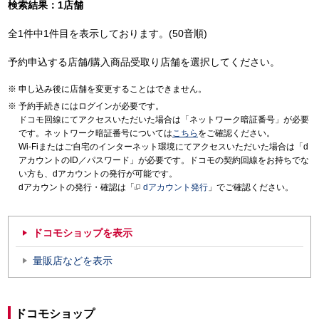
検索結果：1店舗
全1件中1件目を表示しております。(50音順)
予約申込する店舗/購入商品受取り店舗を選択してください。
申し込み後に店舗を変更することはできません。
予約手続きにはログインが必要です。
ドコモ回線にてアクセスいただいた場合は「ネットワーク暗証番号」が必要
です。ネットワーク暗証番号については
こちら
をご確認ください。
Wi-Fiまたはご自宅のインターネット環境にてアクセスいただいた場合は「d
アカウントのID／パスワード」が必要です。ドコモの契約回線をお持ちでな
い方も、dアカウントの発行が可能です。
dアカウントの発行・確認は「
dアカウント発行
」でご確認ください。
ドコモショップを表示
量販店などを表示
ドコモショップ