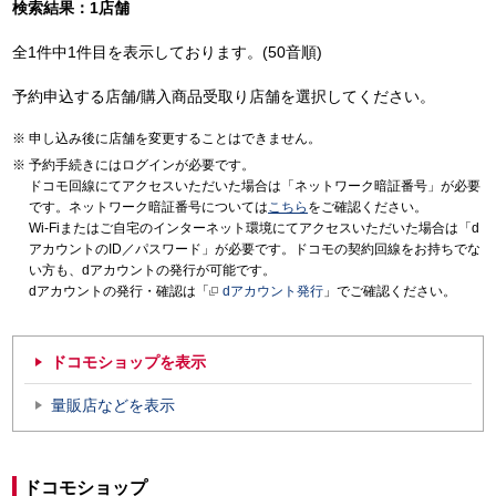
検索結果：1店舗
全1件中1件目を表示しております。(50音順)
予約申込する店舗/購入商品受取り店舗を選択してください。
申し込み後に店舗を変更することはできません。
予約手続きにはログインが必要です。
ドコモ回線にてアクセスいただいた場合は「ネットワーク暗証番号」が必要
です。ネットワーク暗証番号については
こちら
をご確認ください。
Wi-Fiまたはご自宅のインターネット環境にてアクセスいただいた場合は「d
アカウントのID／パスワード」が必要です。ドコモの契約回線をお持ちでな
い方も、dアカウントの発行が可能です。
dアカウントの発行・確認は「
dアカウント発行
」でご確認ください。
ドコモショップを表示
量販店などを表示
ドコモショップ