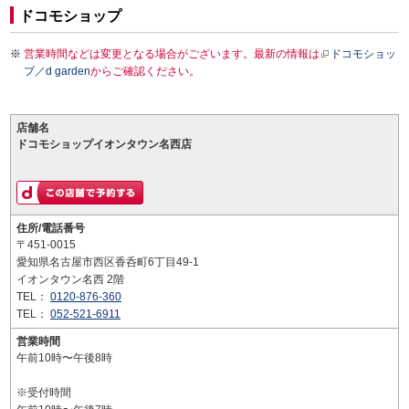
ドコモショップ
営業時間などは変更となる場合がございます。最新の情報は
ドコモショッ
プ／d garden
からご確認ください。
店舗名
ドコモショップイオンタウン名西店
住所/電話番号
〒451-0015
愛知県名古屋市西区香呑町6丁目49-1
イオンタウン名西 2階
TEL：
0120-876-360
TEL：
052-521-6911
営業時間
午前10時〜午後8時
※受付時間