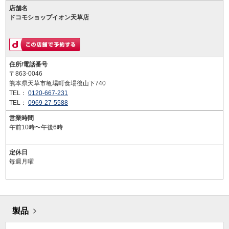
店舗名
ドコモショップイオン天草店
住所/電話番号
〒863-0046
熊本県天草市亀場町食場後山下740
TEL：
0120-667-231
TEL：
0969-27-5588
営業時間
午前10時〜午後6時
定休日
毎週月曜
製品