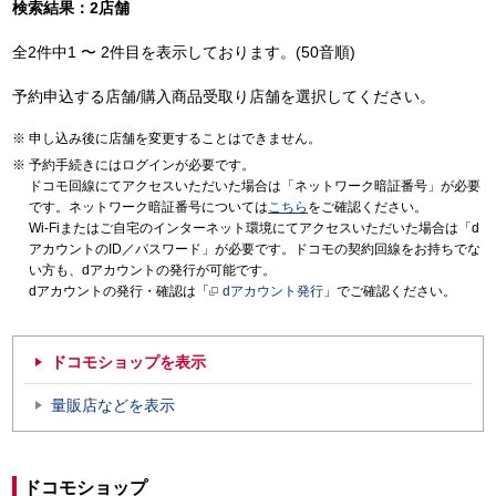
検索結果：2店舗
全2件中1 〜 2件目を表示しております。(50音順)
予約申込する店舗/購入商品受取り店舗を選択してください。
申し込み後に店舗を変更することはできません。
予約手続きにはログインが必要です。
ドコモ回線にてアクセスいただいた場合は「ネットワーク暗証番号」が必要
です。ネットワーク暗証番号については
こちら
をご確認ください。
Wi-Fiまたはご自宅のインターネット環境にてアクセスいただいた場合は「d
アカウントのID／パスワード」が必要です。ドコモの契約回線をお持ちでな
い方も、dアカウントの発行が可能です。
dアカウントの発行・確認は「
dアカウント発行
」でご確認ください。
ドコモショップを表示
量販店などを表示
ドコモショップ