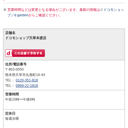
営業時間などは変更となる場合がございます。最新の情報は
ドコモショッ
プ／d garden
からご確認ください。
店舗名
ドコモショップ天草本渡店
住所/電話番号
〒863-0050
熊本県天草市丸尾町16-44
TEL：
0120-351-818
TEL：
0969-22-1818
営業時間
午前10時〜午後6時
定休日
毎週水曜