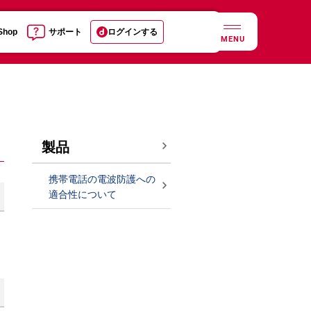
 Shop
サポート
ログインする
MENU
製品
携帯電話の電波防護への
適合性について