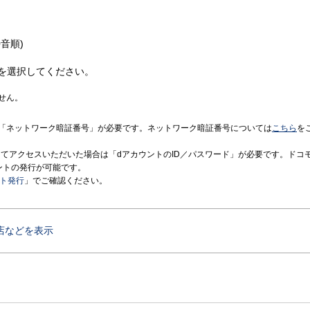
音順)
を選択してください。
せん。
「ネットワーク暗証番号」が必要です。ネットワーク暗証番号については
こちら
を
境にてアクセスいただいた場合は「dアカウントのID／パスワード」が必要です。ドコ
ントの発行が可能です。
ント発行
」でご確認ください。
店などを表示