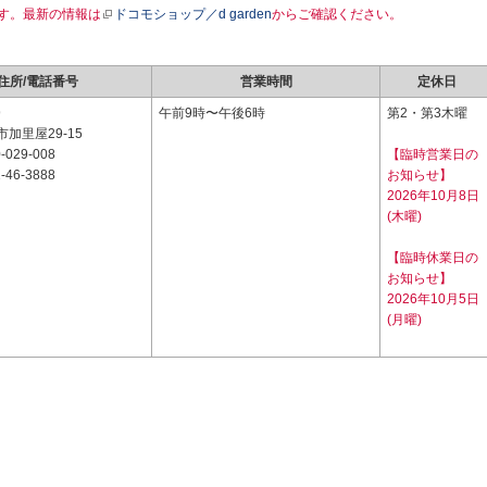
す。最新の情報は
ドコモショップ／d garden
からご確認ください。
住所/電話番号
営業時間
定休日
9
午前9時〜午後6時
第2・第3木曜
加里屋29-15
-029-008
【臨時営業日の
-46-3888
お知らせ】
2026年10月8日
(木曜)
【臨時休業日の
お知らせ】
2026年10月5日
(月曜)