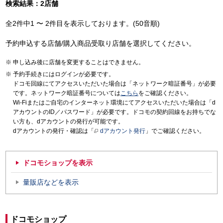
検索結果：2店舗
全2件中1 〜 2件目を表示しております。(50音順)
予約申込する店舗/購入商品受取り店舗を選択してください。
申し込み後に店舗を変更することはできません。
予約手続きにはログインが必要です。
ドコモ回線にてアクセスいただいた場合は「ネットワーク暗証番号」が必要
です。ネットワーク暗証番号については
こちら
をご確認ください。
Wi-Fiまたはご自宅のインターネット環境にてアクセスいただいた場合は「d
アカウントのID／パスワード」が必要です。ドコモの契約回線をお持ちでな
い方も、dアカウントの発行が可能です。
dアカウントの発行・確認は「
dアカウント発行
」でご確認ください。
ドコモショップを表示
量販店などを表示
ドコモショップ