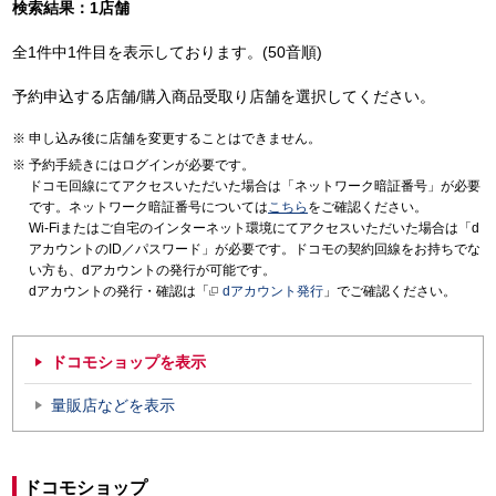
検索結果：1店舗
全1件中1件目を表示しております。(50音順)
予約申込する店舗/購入商品受取り店舗を選択してください。
申し込み後に店舗を変更することはできません。
予約手続きにはログインが必要です。
ドコモ回線にてアクセスいただいた場合は「ネットワーク暗証番号」が必要
です。ネットワーク暗証番号については
こちら
をご確認ください。
Wi-Fiまたはご自宅のインターネット環境にてアクセスいただいた場合は「d
アカウントのID／パスワード」が必要です。ドコモの契約回線をお持ちでな
い方も、dアカウントの発行が可能です。
dアカウントの発行・確認は「
dアカウント発行
」でご確認ください。
ドコモショップを表示
量販店などを表示
ドコモショップ