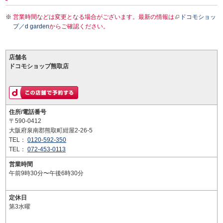
営業時間などは変更となる場合がございます。最新の情報は
ドコモショッ
プ／d garden
からご確認ください。
店舗名
ドコモショップ熊取店
住所/電話番号
〒590-0412
大阪府泉南郡熊取町紺屋2-26-5
TEL：
0120-592-350
TEL：
072-453-0113
営業時間
午前9時30分〜午後6時30分
定休日
第3水曜