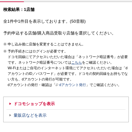
検索結果：1店舗
全1件中1件目を表示しております。(50音順)
予約申込する店舗/購入商品受取り店舗を選択してください。
申し込み後に店舗を変更することはできません。
予約手続きにはログインが必要です。
ドコモ回線にてアクセスいただいた場合は「ネットワーク暗証番号」が必要
です。ネットワーク暗証番号については
こちら
をご確認ください。
Wi-Fiまたはご自宅のインターネット環境にてアクセスいただいた場合は「d
アカウントのID／パスワード」が必要です。ドコモの契約回線をお持ちでな
い方も、dアカウントの発行が可能です。
dアカウントの発行・確認は「
dアカウント発行
」でご確認ください。
ドコモショップを表示
量販店などを表示