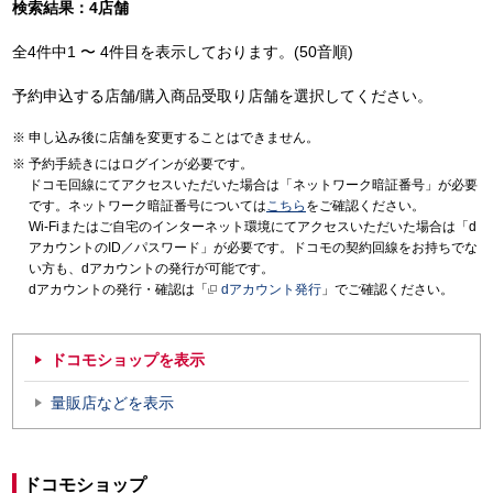
検索結果：4店舗
全4件中1 〜 4件目を表示しております。(50音順)
予約申込する店舗/購入商品受取り店舗を選択してください。
申し込み後に店舗を変更することはできません。
予約手続きにはログインが必要です。
ドコモ回線にてアクセスいただいた場合は「ネットワーク暗証番号」が必要
です。ネットワーク暗証番号については
こちら
をご確認ください。
Wi-Fiまたはご自宅のインターネット環境にてアクセスいただいた場合は「d
アカウントのID／パスワード」が必要です。ドコモの契約回線をお持ちでな
い方も、dアカウントの発行が可能です。
dアカウントの発行・確認は「
dアカウント発行
」でご確認ください。
ドコモショップを表示
量販店などを表示
ドコモショップ