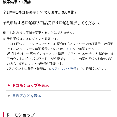
検索結果：1店舗
全1件中1件目を表示しております。(50音順)
予約申込する店舗/購入商品受取り店舗を選択してください。
申し込み後に店舗を変更することはできません。
予約手続きにはログインが必要です。
ドコモ回線にてアクセスいただいた場合は「ネットワーク暗証番号」が必要
です。ネットワーク暗証番号については
こちら
をご確認ください。
Wi-Fiまたはご自宅のインターネット環境にてアクセスいただいた場合は「d
アカウントのID／パスワード」が必要です。ドコモの契約回線をお持ちでな
い方も、dアカウントの発行が可能です。
dアカウントの発行・確認は「
dアカウント発行
」でご確認ください。
ドコモショップを表示
量販店などを表示
ドコモショップ