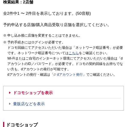
検索結果：2店舗
全2件中1 〜 2件目を表示しております。(50音順)
予約申込する店舗/購入商品受取り店舗を選択してください。
申し込み後に店舗を変更することはできません。
予約手続きにはログインが必要です。
ドコモ回線にてアクセスいただいた場合は「ネットワーク暗証番号」が必要
です。ネットワーク暗証番号については
こちら
をご確認ください。
Wi-Fiまたはご自宅のインターネット環境にてアクセスいただいた場合は「d
アカウントのID／パスワード」が必要です。ドコモの契約回線をお持ちでな
い方も、dアカウントの発行が可能です。
dアカウントの発行・確認は「
dアカウント発行
」でご確認ください。
ドコモショップを表示
量販店などを表示
ドコモショップ