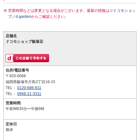
営業時間などは変更となる場合がございます。最新の情報は
ドコモショッ
プ／d garden
からご確認ください。
店舗名
ドコモショップ飯塚店
住所/電話番号
〒820-0068
福岡県飯塚市片島3丁目16-15
TEL：
0120-686-811
TEL：
0948-21-3311
営業時間
午前9時30分〜午後6時
定休日
無休