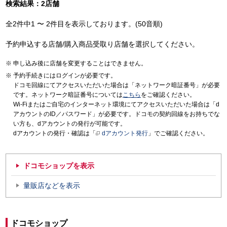
検索結果：2店舗
全2件中1 〜 2件目を表示しております。(50音順)
予約申込する店舗/購入商品受取り店舗を選択してください。
申し込み後に店舗を変更することはできません。
予約手続きにはログインが必要です。
ドコモ回線にてアクセスいただいた場合は「ネットワーク暗証番号」が必要
です。ネットワーク暗証番号については
こちら
をご確認ください。
Wi-Fiまたはご自宅のインターネット環境にてアクセスいただいた場合は「d
アカウントのID／パスワード」が必要です。ドコモの契約回線をお持ちでな
い方も、dアカウントの発行が可能です。
dアカウントの発行・確認は「
dアカウント発行
」でご確認ください。
ドコモショップを表示
量販店などを表示
ドコモショップ