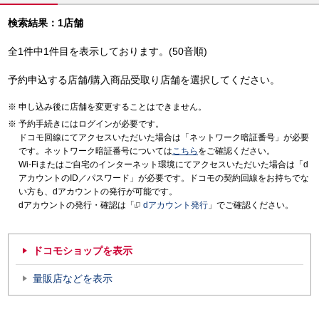
検索結果：1店舗
全1件中1件目を表示しております。(50音順)
予約申込する店舗/購入商品受取り店舗を選択してください。
申し込み後に店舗を変更することはできません。
予約手続きにはログインが必要です。
ドコモ回線にてアクセスいただいた場合は「ネットワーク暗証番号」が必要
です。ネットワーク暗証番号については
こちら
をご確認ください。
Wi-Fiまたはご自宅のインターネット環境にてアクセスいただいた場合は「d
アカウントのID／パスワード」が必要です。ドコモの契約回線をお持ちでな
い方も、dアカウントの発行が可能です。
dアカウントの発行・確認は「
dアカウント発行
」でご確認ください。
ドコモショップを表示
量販店などを表示