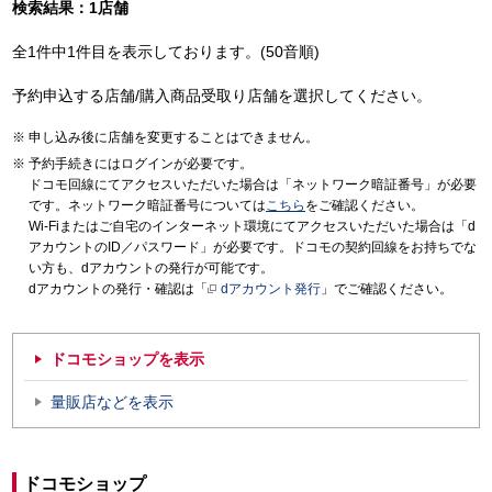
検索結果：1店舗
全1件中1件目を表示しております。(50音順)
予約申込する店舗/購入商品受取り店舗を選択してください。
申し込み後に店舗を変更することはできません。
予約手続きにはログインが必要です。
ドコモ回線にてアクセスいただいた場合は「ネットワーク暗証番号」が必要
です。ネットワーク暗証番号については
こちら
をご確認ください。
Wi-Fiまたはご自宅のインターネット環境にてアクセスいただいた場合は「d
アカウントのID／パスワード」が必要です。ドコモの契約回線をお持ちでな
い方も、dアカウントの発行が可能です。
dアカウントの発行・確認は「
dアカウント発行
」でご確認ください。
ドコモショップを表示
量販店などを表示
ドコモショップ