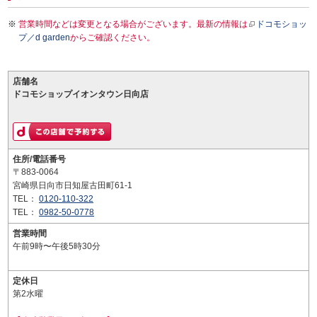
営業時間などは変更となる場合がございます。最新の情報は
ドコモショッ
プ／d garden
からご確認ください。
店舗名
ドコモショップイオンタウン日向店
住所/電話番号
〒883-0064
宮崎県日向市日知屋古田町61-1
TEL：
0120-110-322
TEL：
0982-50-0778
営業時間
午前9時〜午後5時30分
定休日
第2水曜