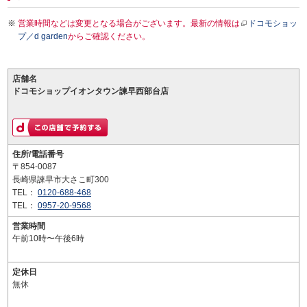
営業時間などは変更となる場合がございます。最新の情報は
ドコモショッ
プ／d garden
からご確認ください。
店舗名
ドコモショップイオンタウン諫早西部台店
住所/電話番号
〒854-0087
長崎県諫早市大さこ町300
TEL：
0120-688-468
TEL：
0957-20-9568
営業時間
午前10時〜午後6時
定休日
無休