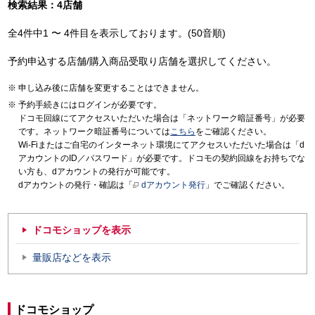
検索結果：4店舗
全4件中1 〜 4件目を表示しております。(50音順)
予約申込する店舗/購入商品受取り店舗を選択してください。
申し込み後に店舗を変更することはできません。
予約手続きにはログインが必要です。
ドコモ回線にてアクセスいただいた場合は「ネットワーク暗証番号」が必要
です。ネットワーク暗証番号については
こちら
をご確認ください。
Wi-Fiまたはご自宅のインターネット環境にてアクセスいただいた場合は「d
アカウントのID／パスワード」が必要です。ドコモの契約回線をお持ちでな
い方も、dアカウントの発行が可能です。
dアカウントの発行・確認は「
dアカウント発行
」でご確認ください。
ドコモショップを表示
量販店などを表示
ドコモショップ