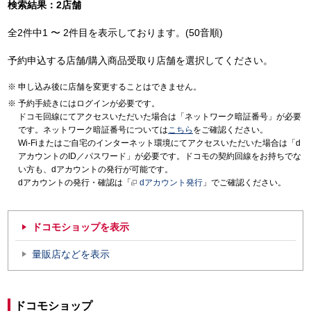
検索結果：2店舗
全2件中1 〜 2件目を表示しております。(50音順)
予約申込する店舗/購入商品受取り店舗を選択してください。
申し込み後に店舗を変更することはできません。
予約手続きにはログインが必要です。
ドコモ回線にてアクセスいただいた場合は「ネットワーク暗証番号」が必要
です。ネットワーク暗証番号については
こちら
をご確認ください。
Wi-Fiまたはご自宅のインターネット環境にてアクセスいただいた場合は「d
アカウントのID／パスワード」が必要です。ドコモの契約回線をお持ちでな
い方も、dアカウントの発行が可能です。
dアカウントの発行・確認は「
dアカウント発行
」でご確認ください。
ドコモショップを表示
量販店などを表示
ドコモショップ