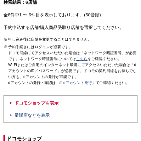
検索結果：6店舗
全6件中1 〜 6件目を表示しております。(50音順)
予約申込する店舗/購入商品受取り店舗を選択してください。
申し込み後に店舗を変更することはできません。
予約手続きにはログインが必要です。
ドコモ回線にてアクセスいただいた場合は「ネットワーク暗証番号」が必要
です。ネットワーク暗証番号については
こちら
をご確認ください。
Wi-Fiまたはご自宅のインターネット環境にてアクセスいただいた場合は「d
アカウントのID／パスワード」が必要です。ドコモの契約回線をお持ちでな
い方も、dアカウントの発行が可能です。
dアカウントの発行・確認は「
dアカウント発行
」でご確認ください。
ドコモショップを表示
量販店などを表示
ドコモショップ