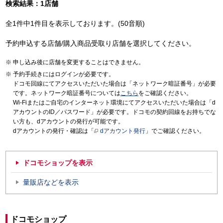
検索結果：1店舗
全1件中1件目を表示しております。(50音順)
予約申込する店舗/購入商品受取り店舗を選択してください。
申し込み後に店舗を変更することはできません。
予約手続きにはログインが必要です。
ドコモ回線にてアクセスいただいた場合は「ネットワーク暗証番号」が必要
です。ネットワーク暗証番号については
こちら
をご確認ください。
Wi-Fiまたはご自宅のインターネット環境にてアクセスいただいた場合は「d
アカウントのID／パスワード」が必要です。ドコモの契約回線をお持ちでな
い方も、dアカウントの発行が可能です。
dアカウントの発行・確認は「
dアカウント発行
」でご確認ください。
ドコモショップを表示
量販店などを表示
ドコモショップ