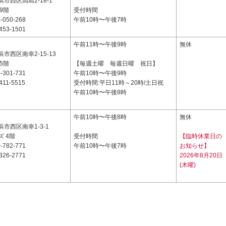
市西区高島2-18-1
9階
受付時間
-050-268
午前10時〜午後7時
453-1501
7
午前11時〜午後9時
無休
市西区南幸2-15-13
5階
【毎週土曜 毎週日曜 祝日】
-301-731
午前10時〜午後9時
411-5515
受付時間:平日11時～20時/土日祝
午前10時〜午後8時
5
午前10時〜午後8時
無休
市西区南幸1-3-1
 4階
受付時間
【臨時休業日の
-782-771
午前10時〜午後7時
お知らせ】
326-2771
2026年8月20日
(木曜)