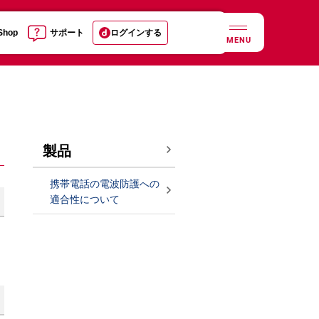
 Shop
サポート
ログインする
MENU
製品
携帯電話の電波防護への
適合性について