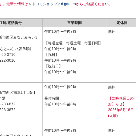
す。最新の情報は
ドコモショップ／d garden
からご確認ください。
住所/電話番号
営業時間
定休日
2
午前10時〜午後8時
無休
浜市西区みなとみらい3
【毎週金曜 毎週土曜 毎週日曜】
 みなとみらい店 B4階
午前10時〜午後9時
-60-3710
【祝日】
222-3010
午前10時〜午後9時
【祝前日】
午前10時〜午後9時
5
午前10時〜午後9時
無休
市西区南幸1丁目5-1
4階
受付時間
【臨時休業日の
-283-872
午前10時〜午後8時
お知らせ】
328-3872
2026年8月18日
(火曜)
1
午前10時〜午後8時
無休