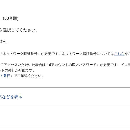
(50音順)
を選択してください。
せん。
「ネットワーク暗証番号」が必要です。ネットワーク暗証番号については
こちら
を
境にてアクセスいただいた場合は「dアカウントのID／パスワード」が必要です。ドコ
ントの発行が可能です。
ント発行
」でご確認ください。
店などを表示