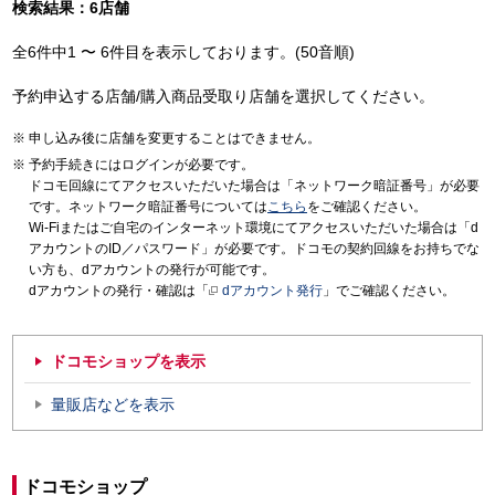
検索結果：6店舗
全6件中1 〜 6件目を表示しております。(50音順)
予約申込する店舗/購入商品受取り店舗を選択してください。
申し込み後に店舗を変更することはできません。
予約手続きにはログインが必要です。
ドコモ回線にてアクセスいただいた場合は「ネットワーク暗証番号」が必要
です。ネットワーク暗証番号については
こちら
をご確認ください。
Wi-Fiまたはご自宅のインターネット環境にてアクセスいただいた場合は「d
アカウントのID／パスワード」が必要です。ドコモの契約回線をお持ちでな
い方も、dアカウントの発行が可能です。
dアカウントの発行・確認は「
dアカウント発行
」でご確認ください。
ドコモショップを表示
量販店などを表示
ドコモショップ