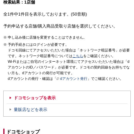
検索結果：1店舗
全1件中1件目を表示しております。(50音順)
予約申込する店舗/購入商品受取り店舗を選択してください。
申し込み後に店舗を変更することはできません。
予約手続きにはログインが必要です。
ドコモ回線にてアクセスいただいた場合は「ネットワーク暗証番号」が必要
です。ネットワーク暗証番号については
こちら
をご確認ください。
Wi-Fiまたはご自宅のインターネット環境にてアクセスいただいた場合は「d
アカウントのID／パスワード」が必要です。ドコモの契約回線をお持ちでな
い方も、dアカウントの発行が可能です。
dアカウントの発行・確認は「
dアカウント発行
」でご確認ください。
ドコモショップを表示
量販店などを表示
ドコモショップ