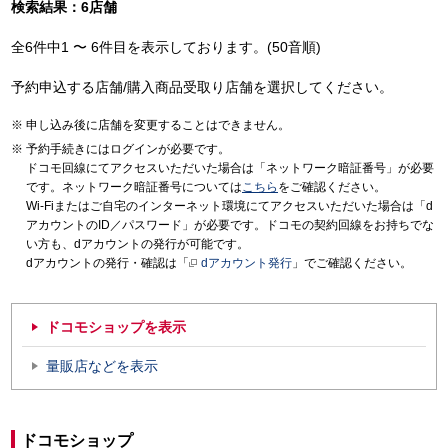
検索結果：6店舗
全6件中1 〜 6件目を表示しております。(50音順)
予約申込する店舗/購入商品受取り店舗を選択してください。
申し込み後に店舗を変更することはできません。
予約手続きにはログインが必要です。
ドコモ回線にてアクセスいただいた場合は「ネットワーク暗証番号」が必要
です。ネットワーク暗証番号については
こちら
をご確認ください。
Wi-Fiまたはご自宅のインターネット環境にてアクセスいただいた場合は「d
アカウントのID／パスワード」が必要です。ドコモの契約回線をお持ちでな
い方も、dアカウントの発行が可能です。
dアカウントの発行・確認は「
dアカウント発行
」でご確認ください。
ドコモショップを表示
量販店などを表示
ドコモショップ