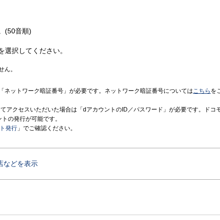
(50音順)
を選択してください。
せん。
「ネットワーク暗証番号」が必要です。ネットワーク暗証番号については
こちら
を
境にてアクセスいただいた場合は「dアカウントのID／パスワード」が必要です。ドコ
ントの発行が可能です。
ント発行
」でご確認ください。
店などを表示