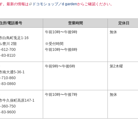
す。最新の情報は
ドコモショップ／d garden
からご確認ください。
住所/電話番号
営業時間
定休日
8
午前10時〜午後9時
無休
白鳥町兎足1-16
ル豊川 2階
※受付時間
-612-700
午前10時〜午後8時
-83-8110
9
午前9時〜午後6時
第2木曜
南大通5-36-1
-710-860
-83-0860
6
午前10時〜午後7時
無休
牛久保町高原147-1
-360-750
-83-9600