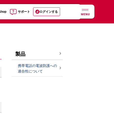
 Shop
サポート
ログインする
MENU
製品
携帯電話の電波防護への
適合性について