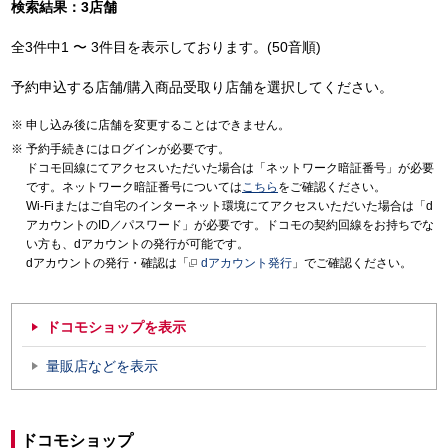
検索結果：3店舗
全3件中1 〜 3件目を表示しております。(50音順)
予約申込する店舗/購入商品受取り店舗を選択してください。
申し込み後に店舗を変更することはできません。
予約手続きにはログインが必要です。
ドコモ回線にてアクセスいただいた場合は「ネットワーク暗証番号」が必要
です。ネットワーク暗証番号については
こちら
をご確認ください。
Wi-Fiまたはご自宅のインターネット環境にてアクセスいただいた場合は「d
アカウントのID／パスワード」が必要です。ドコモの契約回線をお持ちでな
い方も、dアカウントの発行が可能です。
dアカウントの発行・確認は「
dアカウント発行
」でご確認ください。
ドコモショップを表示
量販店などを表示
ドコモショップ