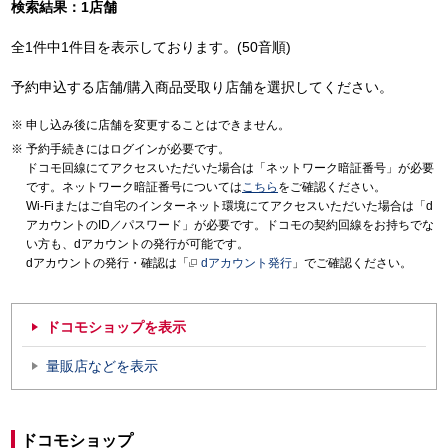
検索結果：1店舗
全1件中1件目を表示しております。(50音順)
予約申込する店舗/購入商品受取り店舗を選択してください。
申し込み後に店舗を変更することはできません。
予約手続きにはログインが必要です。
ドコモ回線にてアクセスいただいた場合は「ネットワーク暗証番号」が必要
です。ネットワーク暗証番号については
こちら
をご確認ください。
Wi-Fiまたはご自宅のインターネット環境にてアクセスいただいた場合は「d
アカウントのID／パスワード」が必要です。ドコモの契約回線をお持ちでな
い方も、dアカウントの発行が可能です。
dアカウントの発行・確認は「
dアカウント発行
」でご確認ください。
ドコモショップを表示
量販店などを表示
ドコモショップ