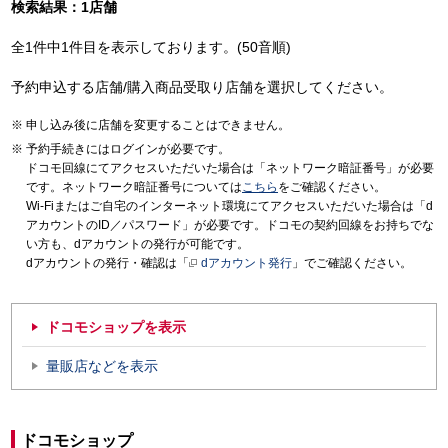
検索結果：1店舗
全1件中1件目を表示しております。(50音順)
予約申込する店舗/購入商品受取り店舗を選択してください。
申し込み後に店舗を変更することはできません。
予約手続きにはログインが必要です。
ドコモ回線にてアクセスいただいた場合は「ネットワーク暗証番号」が必要
です。ネットワーク暗証番号については
こちら
をご確認ください。
Wi-Fiまたはご自宅のインターネット環境にてアクセスいただいた場合は「d
アカウントのID／パスワード」が必要です。ドコモの契約回線をお持ちでな
い方も、dアカウントの発行が可能です。
dアカウントの発行・確認は「
dアカウント発行
」でご確認ください。
ドコモショップを表示
量販店などを表示
ドコモショップ