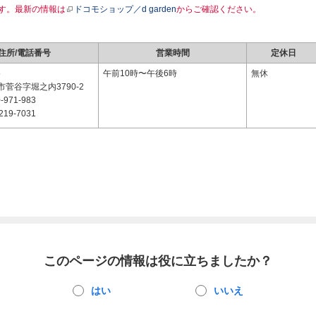
す。最新の情報は
ドコモショップ／d garden
からご確認ください。
住所/電話番号
営業時間
定休日
5
午前10時〜午後6時
無休
菅谷字堀之内3790-2
-971-983
219-7031
このページの情報は役に立ちましたか？
はい
いいえ