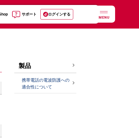
 Shop
サポート
ログインする
MENU
製品
携帯電話の電波防護への
適合性について