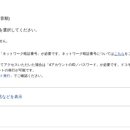
音順)
を選択してください。
せん。
「ネットワーク暗証番号」が必要です。ネットワーク暗証番号については
こちら
を
境にてアクセスいただいた場合は「dアカウントのID／パスワード」が必要です。ドコ
ントの発行が可能です。
ント発行
」でご確認ください。
店などを表示