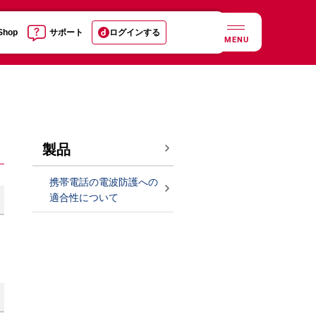
 Shop
サポート
ログインする
MENU
製品
携帯電話の電波防護への
適合性について