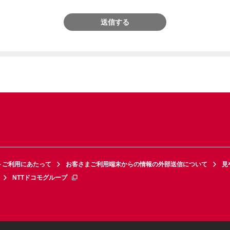
送信する
トご利用にあたって
お客さまご利用端末からの情報の外部送信について
見
NTTドコモグループ