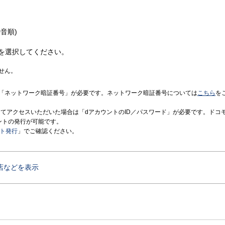
音順)
を選択してください。
せん。
「ネットワーク暗証番号」が必要です。ネットワーク暗証番号については
こちら
を
境にてアクセスいただいた場合は「dアカウントのID／パスワード」が必要です。ドコ
ントの発行が可能です。
ント発行
」でご確認ください。
店などを表示