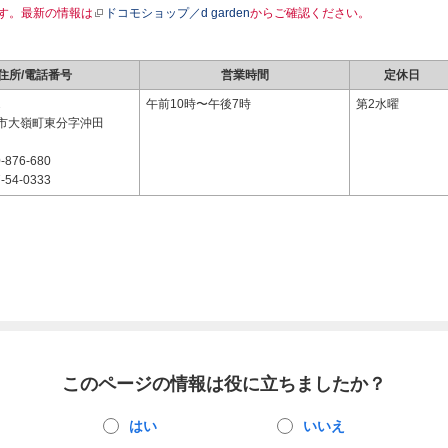
す。最新の情報は
ドコモショップ／d garden
からご確認ください。
住所/電話番号
営業時間
定休日
2
午前10時〜午後7時
第2水曜
市大嶺町東分字沖田
-876-680
-54-0333
このページの情報は役に立ちましたか？
はい
いいえ