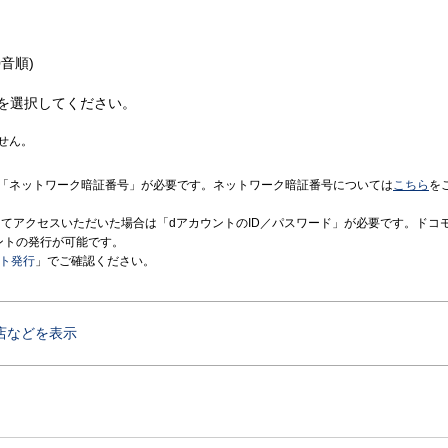
音順)
を選択してください。
せん。
「ネットワーク暗証番号」が必要です。ネットワーク暗証番号については
こちら
を
境にてアクセスいただいた場合は「dアカウントのID／パスワード」が必要です。ドコ
ントの発行が可能です。
ント発行
」でご確認ください。
店などを表示