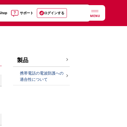
 Shop
サポート
ログインする
MENU
製品
携帯電話の電波防護への
適合性について