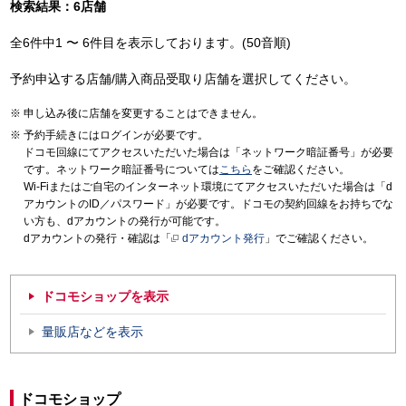
検索結果：6店舗
全6件中1 〜 6件目を表示しております。(50音順)
予約申込する店舗/購入商品受取り店舗を選択してください。
申し込み後に店舗を変更することはできません。
予約手続きにはログインが必要です。
ドコモ回線にてアクセスいただいた場合は「ネットワーク暗証番号」が必要
です。ネットワーク暗証番号については
こちら
をご確認ください。
Wi-Fiまたはご自宅のインターネット環境にてアクセスいただいた場合は「d
アカウントのID／パスワード」が必要です。ドコモの契約回線をお持ちでな
い方も、dアカウントの発行が可能です。
dアカウントの発行・確認は「
dアカウント発行
」でご確認ください。
ドコモショップを表示
量販店などを表示
ドコモショップ