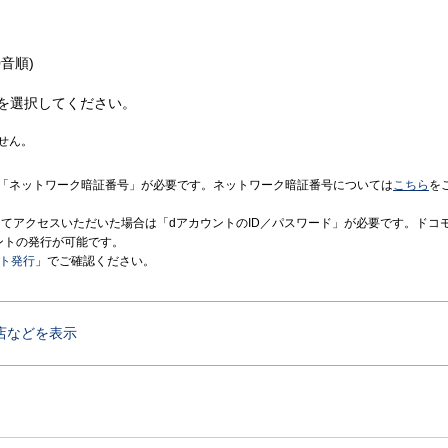
音順)
を選択してください。
せん。
「ネットワーク暗証番号」が必要です。ネットワーク暗証番号については
こちら
を
境にてアクセスいただいた場合は「dアカウントのID／パスワード」が必要です。ドコ
ントの発行が可能です。
ント発行
」でご確認ください。
店などを表示