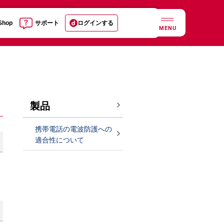
 Shop
サポート
ログインする
MENU
製品
携帯電話の電波防護への
適合性について