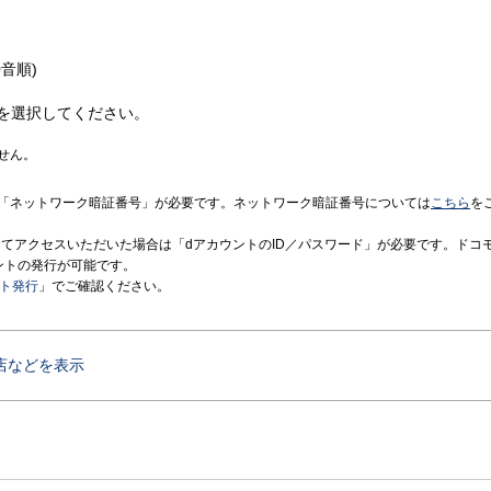
音順)
を選択してください。
せん。
「ネットワーク暗証番号」が必要です。ネットワーク暗証番号については
こちら
を
境にてアクセスいただいた場合は「dアカウントのID／パスワード」が必要です。ドコ
ントの発行が可能です。
ント発行
」でご確認ください。
店などを表示