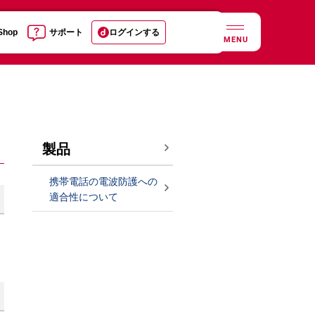
 Shop
サポート
ログインする
MENU
製品
携帯電話の電波防護への
適合性について