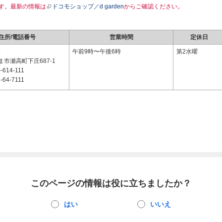
す。最新の情報は
ドコモショップ／d garden
からご確認ください。
住所/電話番号
営業時間
定休日
4
午前9時〜午後6時
第2水曜
市瀬高町下庄687-1
-614-111
-64-7111
このページの情報は役に立ちましたか？
はい
いいえ