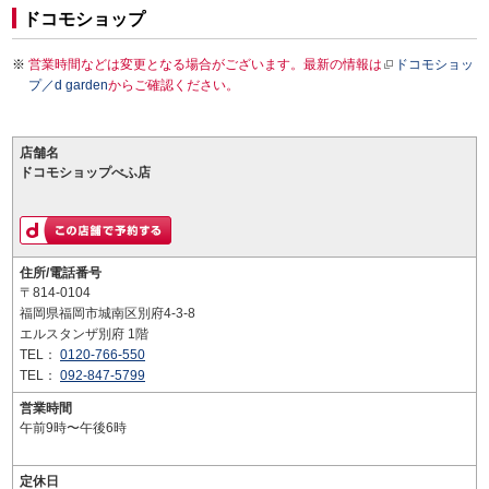
ドコモショップ
営業時間などは変更となる場合がございます。最新の情報は
ドコモショッ
プ／d garden
からご確認ください。
店舗名
ドコモショップべふ店
住所/電話番号
〒814-0104
福岡県福岡市城南区別府4-3-8
エルスタンザ別府 1階
TEL：
0120-766-550
TEL：
092-847-5799
営業時間
午前9時〜午後6時
定休日