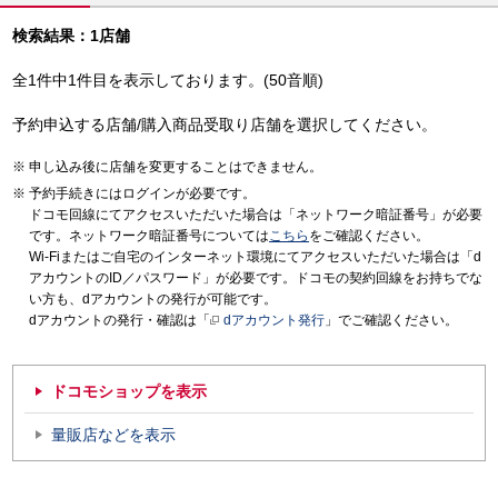
検索結果：1店舗
全1件中1件目を表示しております。(50音順)
予約申込する店舗/購入商品受取り店舗を選択してください。
申し込み後に店舗を変更することはできません。
予約手続きにはログインが必要です。
ドコモ回線にてアクセスいただいた場合は「ネットワーク暗証番号」が必要
です。ネットワーク暗証番号については
こちら
をご確認ください。
Wi-Fiまたはご自宅のインターネット環境にてアクセスいただいた場合は「d
アカウントのID／パスワード」が必要です。ドコモの契約回線をお持ちでな
い方も、dアカウントの発行が可能です。
dアカウントの発行・確認は「
dアカウント発行
」でご確認ください。
ドコモショップを表示
量販店などを表示