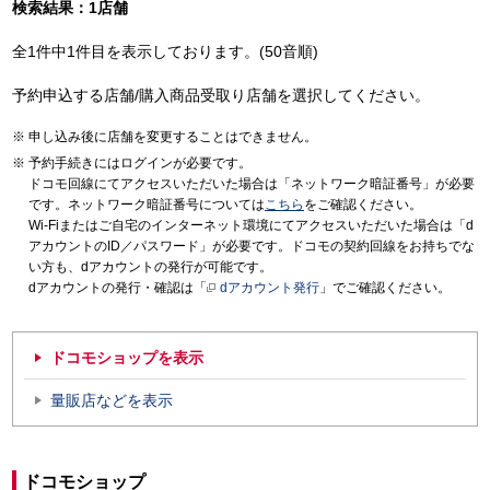
検索結果：1店舗
全1件中1件目を表示しております。(50音順)
予約申込する店舗/購入商品受取り店舗を選択してください。
申し込み後に店舗を変更することはできません。
予約手続きにはログインが必要です。
ドコモ回線にてアクセスいただいた場合は「ネットワーク暗証番号」が必要
です。ネットワーク暗証番号については
こちら
をご確認ください。
Wi-Fiまたはご自宅のインターネット環境にてアクセスいただいた場合は「d
アカウントのID／パスワード」が必要です。ドコモの契約回線をお持ちでな
い方も、dアカウントの発行が可能です。
dアカウントの発行・確認は「
dアカウント発行
」でご確認ください。
ドコモショップを表示
量販店などを表示
ドコモショップ